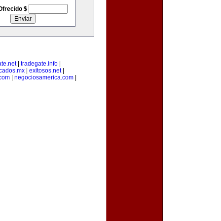
Ofrecido $
te.net
|
tradegate.info
|
cados.mx
|
exitosos.net
|
.com
|
negociosamerica.com
|