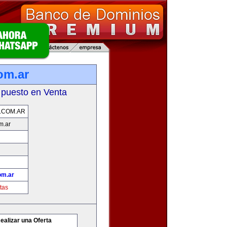
om.ar
 puesto en Venta
.COM.AR
m.ar
om.ar
tas
ealizar una Oferta