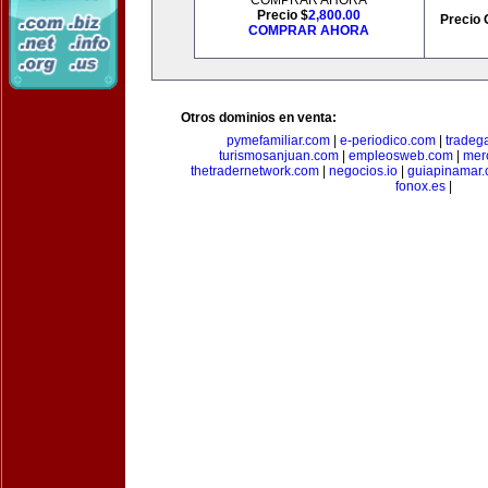
COMPRAR AHORA
Precio $
2,800.00
Precio 
COMPRAR AHORA
Otros dominios en venta:
pymefamiliar.com
|
e-periodico.com
|
tradega
turismosanjuan.com
|
empleosweb.com
|
mer
thetradernetwork.com
|
negocios.io
|
guiapinamar
fonox.es
|