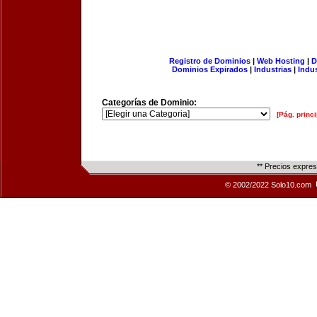
Registro de Dominios
|
Web Hosting
|
D
Dominios Expirados
|
Industrias
|
Indu
Categorías de Dominio:
[Pág. princi
** Precios expre
© 2002/2022 Solo10.com