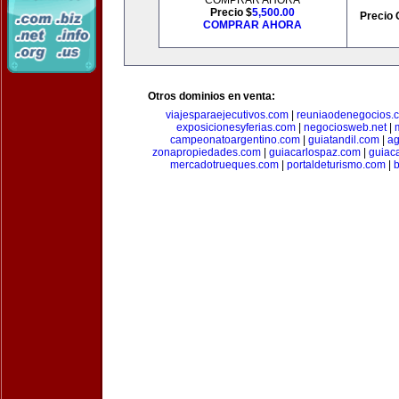
COMPRAR AHORA
Precio $
5,500.00
Precio 
COMPRAR AHORA
Otros dominios en venta:
viajesparaejecutivos.com
|
reuniaodenegocios.
exposicionesyferias.com
|
negociosweb.net
|
campeonatoargentino.com
|
guiatandil.com
|
ag
zonapropiedades.com
|
guiacarlospaz.com
|
guiac
mercadotrueques.com
|
portaldeturismo.com
|
b