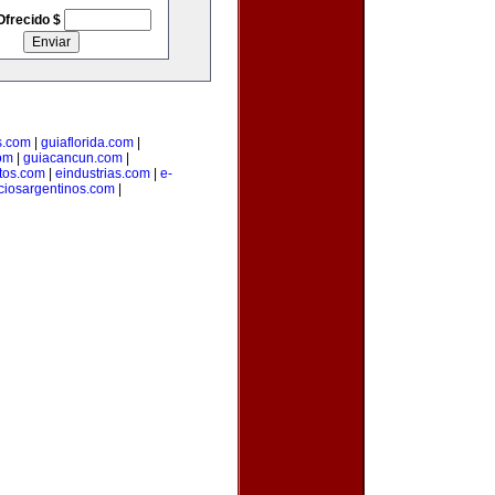
Ofrecido $
s.com
|
guiaflorida.com
|
com
|
guiacancun.com
|
tos.com
|
eindustrias.com
|
e-
ciosargentinos.com
|