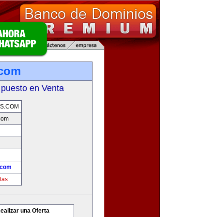
.com
 puesto en Venta
S.COM
com
.com
tas
ealizar una Oferta