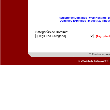
Registro de Dominios
|
Web Hosting
|
D
Dominios Expirados
|
Industrias
|
Indu
Categorías de Dominio:
[Pág. princi
** Precios expre
© 2002/2022 Solo10.com