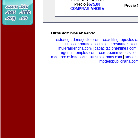
COMPRAR AHORA
Precio $
675.00
Precio 
COMPRAR AHORA
Otros dominios en venta:
estrategiadenegocios.com
|
coachingnegocios.
buscadormundial.com
|
guiarestaurants.co
mujerargentina.com
|
capacitacionenlinea.com
argentinaempleo.com
|
cordobainmuebles.co
modaprofesional.com
|
turismotermas.com
|
areaedu
modelopublicitaria.co