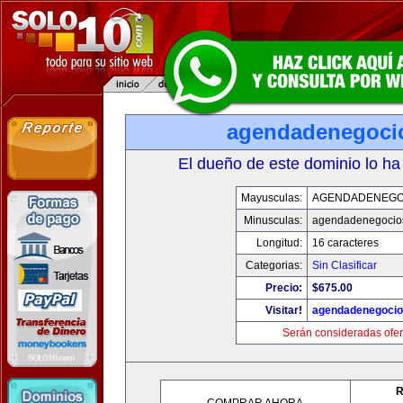
agendadenegoci
El dueño de este dominio lo ha
Mayusculas:
AGENDADENEGO
Minusculas:
agendadenegocio
Longitud:
16 caracteres
Categorias:
Sin Clasificar
Precio:
$675.00
Visitar!
agendadenegoci
Serán consideradas ofer
R