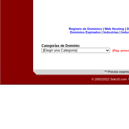
Registro de Dominios
|
Web Hosting
|
D
Dominios Expirados
|
Industrias
|
Indu
Categorías de Dominio:
[Pág. princi
** Precios expre
© 2002/2022 Solo10.com