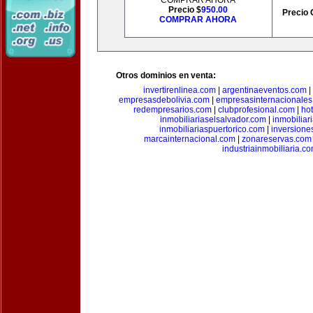
COMPRAR AHORA
Precio $
950.00
Precio 
COMPRAR AHORA
Otros dominios en venta:
invertirenlinea.com
|
argentinaeventos.com
|
empresasdebolivia.com
|
empresasinternacionale
redempresarios.com
|
clubprofesional.com
|
ho
inmobiliariaselsalvador.com
|
inmobilia
inmobiliariaspuertorico.com
|
inversione
marcainternacional.com
|
zonareservas.com
industriainmobiliaria.c