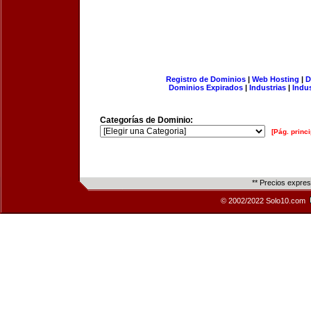
Registro de Dominios
|
Web Hosting
|
D
Dominios Expirados
|
Industrias
|
Indu
Categorías de Dominio:
[Pág. princi
** Precios expre
© 2002/2022 Solo10.com