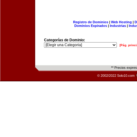
Registro de Dominios
|
Web Hosting
|
D
Dominios Expirados
|
Industrias
|
Indu
Categorías de Dominio:
[Pág. princi
** Precios expre
© 2002/2022 Solo10.com