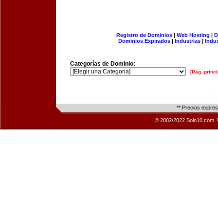
Registro de Dominios
|
Web Hosting
|
D
Dominios Expirados
|
Industrias
|
Indu
Categorías de Dominio:
[Pág. princi
** Precios expre
© 2002/2022 Solo10.com