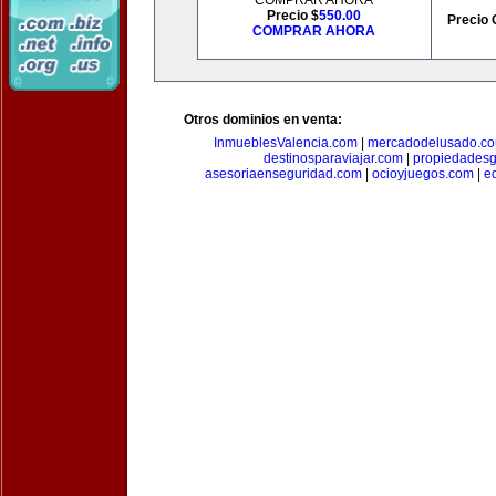
COMPRAR AHORA
Precio $
550.00
Precio 
COMPRAR AHORA
Otros dominios en venta:
InmueblesValencia.com
|
mercadodelusado.c
destinosparaviajar.com
|
propiedadesg
asesoriaenseguridad.com
|
ocioyjuegos.com
|
e