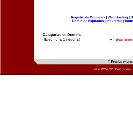
Registro de Dominios
|
Web Hosting
|
D
Dominios Expirados
|
Industrias
|
Indu
Categorías de Dominio:
[Pág. princi
** Precios expre
© 2002/2022 Solo10.com