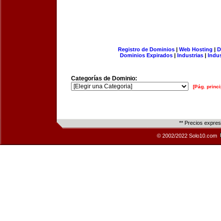
Registro de Dominios
|
Web Hosting
|
D
Dominios Expirados
|
Industrias
|
Indu
Categorías de Dominio:
[Pág. princi
** Precios expre
© 2002/2022 Solo10.com