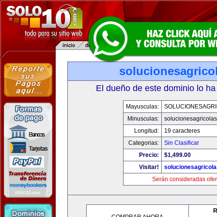
solucionesagrico
El dueño de este dominio lo ha
Mayusculas:
SOLUCIONESAGR
Minusculas:
solucionesagricola
Longitud:
19 caracteres
Categorias:
Sin Clasificar
Precio:
$1,499.00
Visitar!
solucionesagricol
Serán consideradas ofer
R