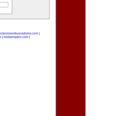
scripcionenbuscadores.com
|
m
|
misllamados.com
|