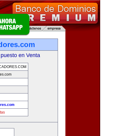
dores.com
 puesto en Venta
SCADORES.COM
res.com
ores.com
tas