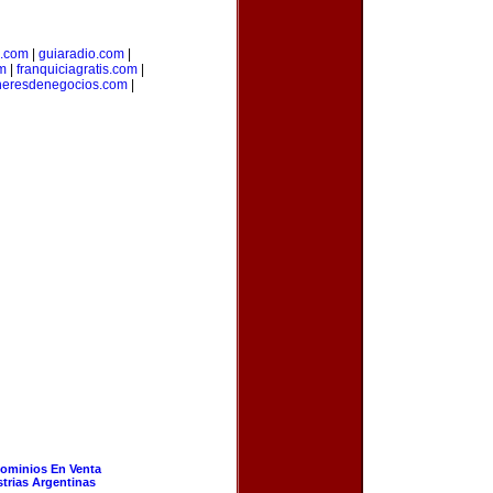
a.com
|
guiaradio.com
|
m
|
franquiciagratis.com
|
heresdenegocios.com
|
ominios En Venta
strias Argentinas