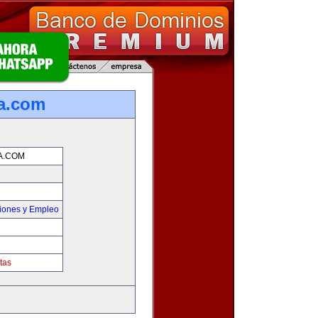
ia.com
A.COM
iones y Empleo
tas