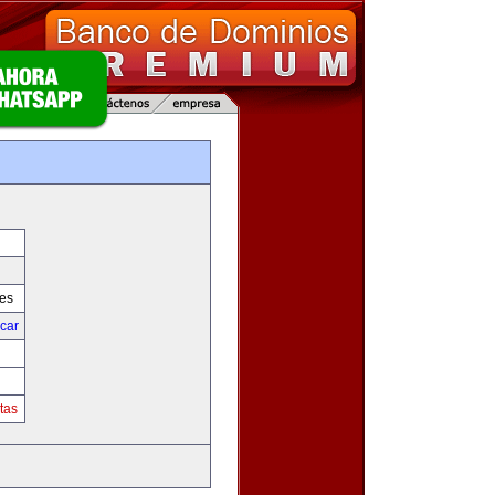
res
icar
tas