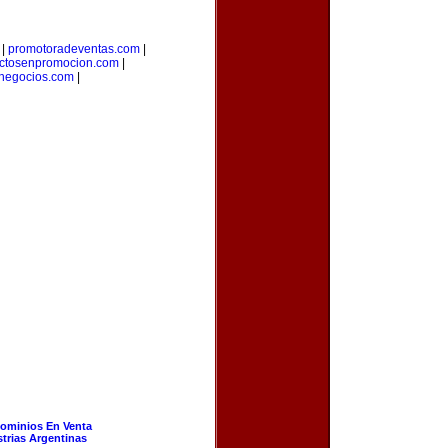
|
promotoradeventas.com
|
ctosenpromocion.com
|
ynegocios.com
|
ominios En Venta
strias Argentinas